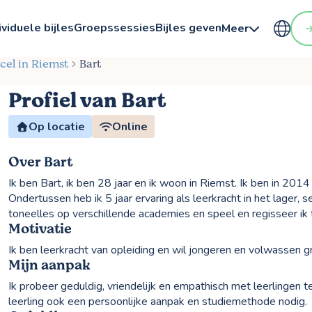
ividuele bijles
Groepssessies
Bijles geven
Meer
xcel in Riemst
Bart
Profiel van Bart
Op locatie
Online
Over Bart
Ik ben Bart, ik ben 28 jaar en ik woon in Riemst. Ik ben in 201
Ondertussen heb ik 5 jaar ervaring als leerkracht in het lager,
toneelles op verschillende academies en speel en regisseer ik
Motivatie
Ik ben leerkracht van opleiding en wil jongeren en volwassen g
Mijn aanpak
Ik probeer geduldig, vriendelijk en empathisch met leerlingen te
leerling ook een persoonlijke aanpak en studiemethode nodig.