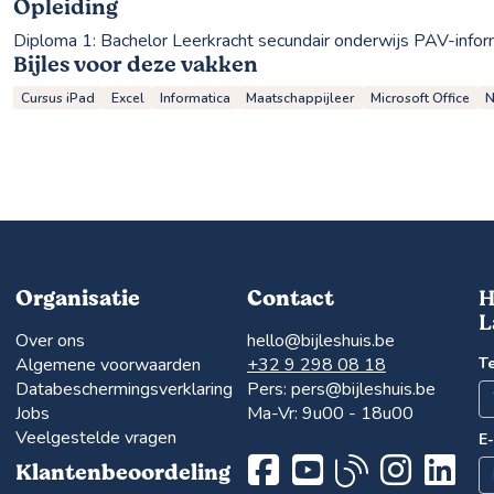
Opleiding
Diploma 1:
Bachelor Leerkracht secundair onderwijs PAV-infor
Bijles voor deze vakken
Cursus iPad
Excel
Informatica
Maatschappijleer
Microsoft Office
N
Organisatie
Contact
H
L
Over ons
hello@bijleshuis.be
Algemene voorwaarden
+32 9 298 08 18
T
Databeschermingsverklaring
Pers:
pers@bijleshuis.be
Jobs
Ma-Vr: 9u00 - 18u00
Veelgestelde vragen
E
Klantenbeoordeling