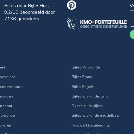
Bijles door BijlesHuis
V
9.2
/10 beoordeeld door
7136
gebruikers.
Genk
Bijles Wiskunde
Roeselare
Bijles Frans
 Dendermonde
Bijles Engels
Beringen
Bijles wiskunde: prijs
Turnhout
Dyscalculie bijles
Vilvoorde
Bijles wiskunde middelbaar
Lokeren
Huiswerkbegeleiding