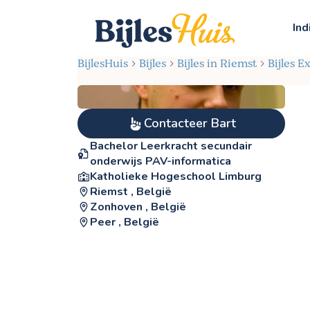
Ind
BijlesHuis
Bijles
Bijles in Riemst
Bijles E
Contacteer Bart
Bachelor Leerkracht secundair
onderwijs PAV-informatica
Katholieke Hogeschool Limburg
Riemst , België
Zonhoven , België
Peer , België