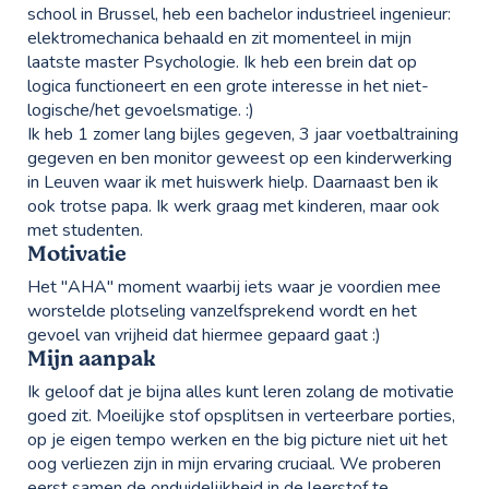
school in Brussel, heb een bachelor industrieel ingenieur:
elektromechanica behaald en zit momenteel in mijn
laatste master Psychologie. Ik heb een brein dat op
logica functioneert en een grote interesse in het niet-
logische/het gevoelsmatige. :)
Ik heb 1 zomer lang bijles gegeven, 3 jaar voetbaltraining
gegeven en ben monitor geweest op een kinderwerking
in Leuven waar ik met huiswerk hielp. Daarnaast ben ik
ook trotse papa. Ik werk graag met kinderen, maar ook
met studenten.
Motivatie
Het "AHA" moment waarbij iets waar je voordien mee
worstelde plotseling vanzelfsprekend wordt en het
gevoel van vrijheid dat hiermee gepaard gaat :)
Mijn aanpak
Ik geloof dat je bijna alles kunt leren zolang de motivatie
goed zit. Moeilijke stof opsplitsen in verteerbare porties,
op je eigen tempo werken en the big picture niet uit het
oog verliezen zijn in mijn ervaring cruciaal. We proberen
eerst samen de onduidelijkheid in de leerstof te