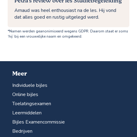
Petra’s review over les Studiebegeleiding
Arnaud was heel enthousiast na de les. Hij vond
dat alles goed en rustig uitgelegd werd.
*Namen werden geanonimiseerd wegens GDPR. Daarom staat er soms
‘hij’ bij een vrouwelijke naam en omgekeerd.
Meer
Individuele bijles
Online bijles
Toelatingsexamen
Leermiddelen
Bijles Examencommissie
Bedrijven