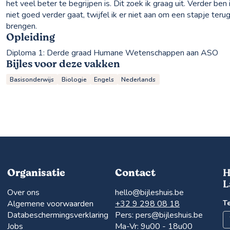
het veel beter te begrijpen is. Dit zoek ik graag uit. Verder be
niet goed verder gaat, twijfel ik er niet aan om een stapje teru
brengen.
Opleiding
Diploma 1:
Derde graad Humane Wetenschappen aan ASO
Bijles voor deze vakken
Basisonderwijs
Biologie
Engels
Nederlands
Organisatie
Contact
H
L
Over ons
hello@bijleshuis.be
Algemene voorwaarden
+32 9 298 08 18
T
Databeschermingsverklaring
Pers:
pers@bijleshuis.be
Jobs
Ma-Vr: 9u00 - 18u00