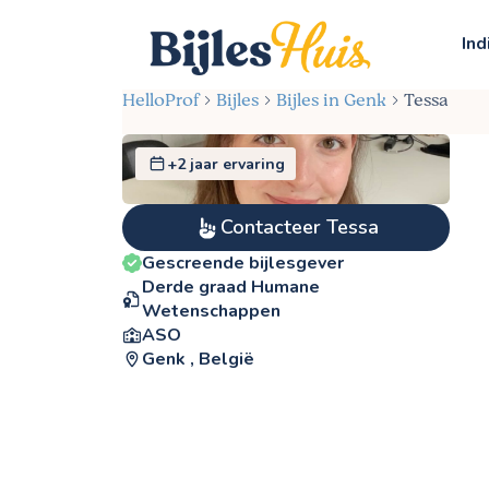
Ind
HelloProf
Bijles
Bijles in Genk
Tessa
+2 jaar ervaring
Contacteer Tessa
Gescreende bijlesgever
Derde graad Humane
Wetenschappen
ASO
Genk , België