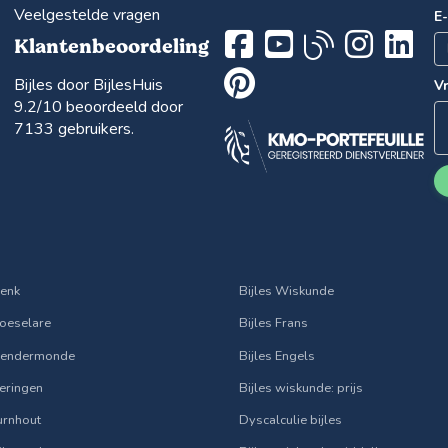
Veelgestelde vragen
E
Klantenbeoordeling
Bijles door BijlesHuis
V
9.2
/10 beoordeeld door
7133
gebruikers.
Genk
Bijles Wiskunde
Roeselare
Bijles Frans
 Dendermonde
Bijles Engels
Beringen
Bijles wiskunde: prijs
Turnhout
Dyscalculie bijles