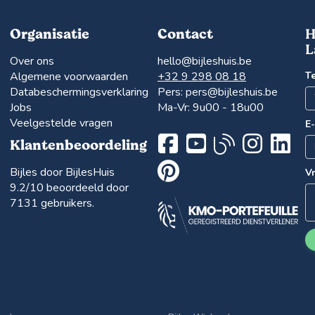
Organisatie
Contact
H
L
Over ons
hello@bijleshuis.be
Algemene voorwaarden
+32 9 298 08 18
T
Databeschermingsverklaring
Pers:
pers@bijleshuis.be
Jobs
Ma-Vr: 9u00 - 18u00
Veelgestelde vragen
E
Klantenbeoordeling
Bijles door BijlesHuis
V
9.2
/10 beoordeeld door
7131
gebruikers.