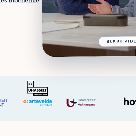
jles Biochemie
BEKIJK VID