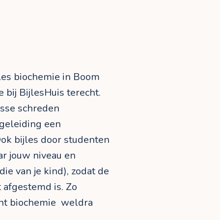
jles biochemie in Boom
 bij BijlesHuis terecht.
asse schreden
egeleiding een
ok bijles door studenten
aar jouw niveau en
ie van je kind), zodat de
t afgestemd is. Zo
kent biochemie weldra