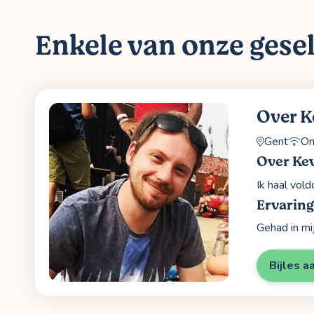
Enkele van onze gesel
Over K
Gent
On
Over Ke
Ik haal vold
Ervarin
Gehad in mi
Bijles a