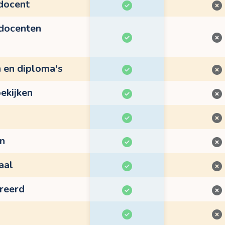
 docent
 docenten
n en diploma's
ekijken
en
aal
treerd