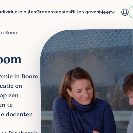
ndividuele bijles
Groepssessies
Bijles geven
Meer
 in Boom
Boom
chemie in Boom
ocatie en
 op een
en te
de docenten