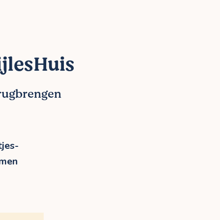
jlesHuis
erugbrengen
jes-
rmen