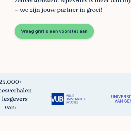
zelfvertrouwen. BijlesHuis is meer dan bi
– we zijn jouw partner in groei!
Vraag gratis een voorstel aan
25.000+
cesverhalen
 lesgevers
van: