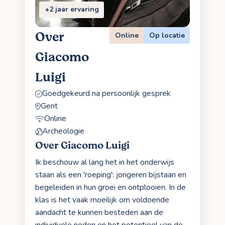
+2 jaar ervaring
Over
Online
Op locatie
Giacomo
Luigi
Goedgekeurd na persoonlijk gesprek
Gent
Online
Archeologie
Over Giacomo Luigi
Ik beschouw al lang het in het onderwijs
staan als een 'roeping': jongeren bijstaan en
begeleiden in hun groei en ontplooien. In de
klas is het vaak moeilijk om voldoende
aandacht te kunnen besteden aan de
individuele noden en het potentieel van de