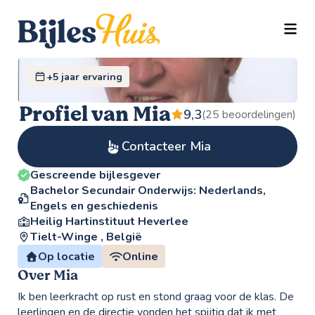
TOGG
+5 jaar ervaring
Profiel van Mia
9,3
(25 beoordelingen)
Contacteer Mia
Gescreende bijlesgever
Bachelor Secundair Onderwijs: Nederlands,
Engels en geschiedenis
Heilig Hartinstituut Heverlee
Tielt-Winge , België
Op locatie
Online
Over Mia
Ik ben leerkracht op rust en stond graag voor de klas. De
leerlingen en de directie vonden het spijtig dat ik met