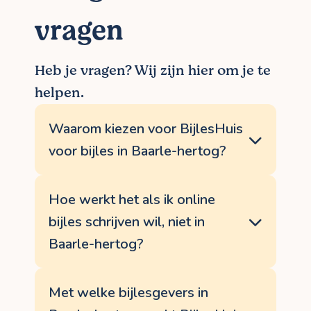
vragen
Heb je vragen? Wij zijn hier om je te
helpen.
Waarom kiezen voor BijlesHuis
voor bijles in Baarle-hertog?
<p>BijlesHuis garandeert een persoonlijke
aanpak. We zoeken een bijlesdocent
Hoe werkt het als ik online
schrijven die jou kan helpen bij jouw
bijles schrijven wil, niet in
specifieke leerdoelen. Vanaf jouw
aanvraag volgen wij alles nauwgezet op,
Baarle-hertog?
regelen alle administratie en betalingen
en beantwoorden al jouw vragen
Je kan zeker online bijles schrijven volgen
telefonisch of via mail. Wil je graag bijles
bij BijlesHuis. We hebben een online
Met welke bijlesgevers in
volgen in Baarle-hertog, laat dan <a
platform ontwikkeld, speciaal voor bijles,