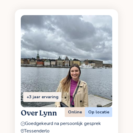
+3 jaar ervaring
Over Lynn
Online
Op locatie
Goedgekeurd na persoonlijk gesprek
Tessenderlo