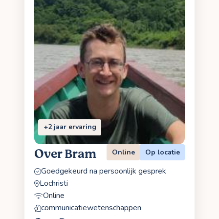
+2 jaar ervaring
Over Bram
Online
Op locatie
Goedgekeurd na persoonlijk gesprek
Lochristi
Online
communicatiewetenschappen