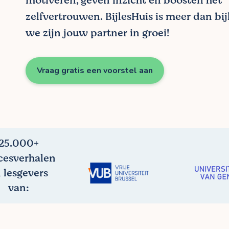
motiveren, geven inzicht en boosten het
zelfvertrouwen. BijlesHuis is meer dan bijl
we zijn jouw partner in groei!
Vraag gratis een voorstel aan
25.000+
cesverhalen
 lesgevers
van: