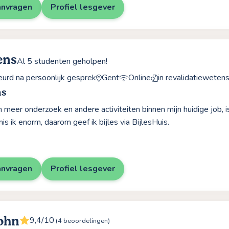
anvragen
Profiel lesgever
ens
Al 5 studenten geholpen!
rd na persoonlijk gesprek
Gent
Online
in revalidatieweten
ns
meer onderzoek en andere activiteiten binnen mijn huidige job, is
is ik enorm, daarom geef ik bijles via BijlesHuis.
anvragen
Profiel lesgever
ohn
9,4/10
(4 beoordelingen)