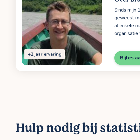
Sinds mijn 
geweest met
al enkele m
organisatie 
+2 jaar ervaring
Bijles a
Hulp nodig bij statist