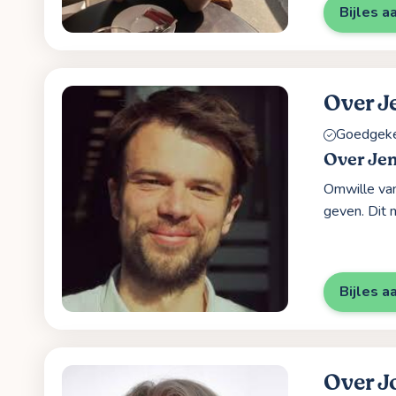
Bijles a
Over J
Goedgekeu
Over Je
Omwille van 
geven. Dit m
Bijles a
Over J