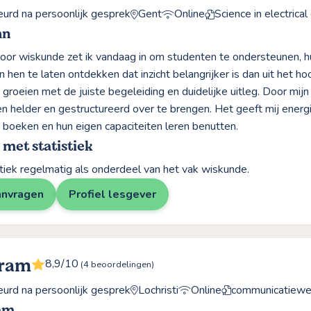
rd na persoonlijk gesprek
Gent
Online
Science in electrical
hn
oor wiskunde zet ik vandaag in om studenten te ondersteunen, h
 hen te laten ontdekken dat inzicht belangrijker is dan uit het hoo
 groeien met de juiste begeleiding en duidelijke uitleg. Door mij
 helder en gestructureerd over te brengen. Het geeft mij energi
 boeken en hun eigen capaciteiten leren benutten.
 met statistiek
istiek regelmatig als onderdeel van het vak wiskunde.
anvragen
Profiel lesgever
Bram
8,9/10
(4 beoordelingen)
rd na persoonlijk gesprek
Lochristi
Online
communicatiewe
am