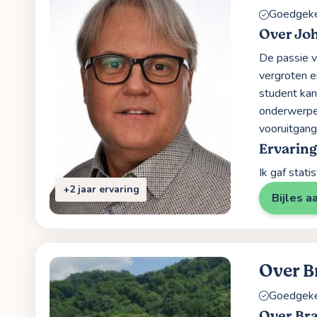
Goedgekeu
Over Jo
De passie v
vergroten en
student kan
onderwerpen
vooruitgang
Ervaring
Ik gaf stat
+2 jaar ervaring
Bijles a
Over 
Goedgekeu
Over Br