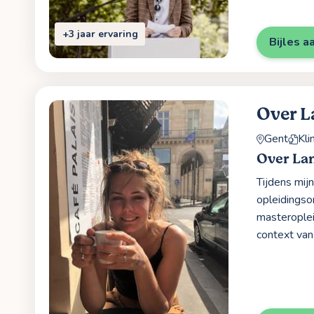
+3 jaar ervaring
Bijles a
Over L
Gent
Kli
Over La
Tijdens mij
opleidingso
masteroplei
context van