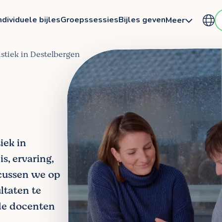
ndividuele bijles
Groepssessies
Bijles geven
Meer
tistiek in Destelbergen
iek in
s, ervaring,
ocussen we op
ltaten te
de docenten